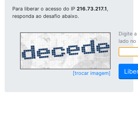
Para liberar o acesso
do IP
216.73.217.1
,
responda ao desafio abaixo.
Digite 
lado no
[trocar imagem]